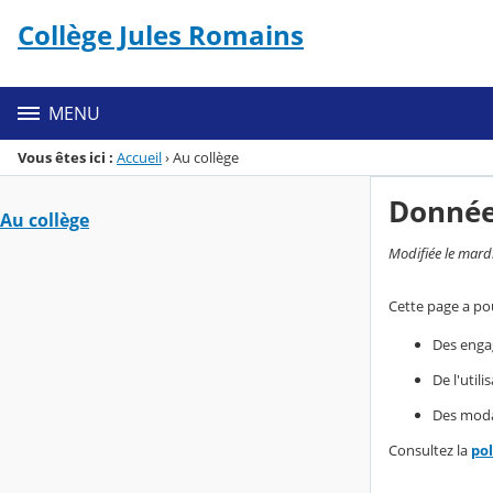
Panneau de gestion des cookies
Collège Jules Romains
Menu de la rubrique
Contenu
MENU
Vous êtes ici :
Accueil
›
Au collège
Donnée
Au collège
Modifiée le mard
Cette page a pou
Des enga
De l'util
Des modal
Consultez la
po