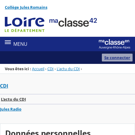
Panneau de gestion des cookies
Collège Jules Romains
Menu de la rubrique
Contenu
MENU
Se connecter
Vous êtes ici :
Accueil
›
CDI
›
L'actu du CDI
›
CDI
L'actu du CDI
Jules Radio
Données personnelles