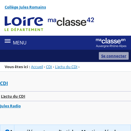
Panneau de gestion des cookies
Collège Jules Romains
Menu de la rubrique
Contenu
MENU
Se connecter
Vous êtes ici :
Accueil
›
CDI
›
L'actu du CDI
›
CDI
L'actu du CDI
Jules Radio