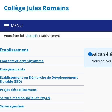
Panneau de gestion des cookies
Collège Jules Romains
Menu de la rubrique
Contenu
MENU
Vous êtes ici :
Accueil
›
Etablissement
Etablissement
Aucun élém
Contacts et organigramme
Vous pouvez 
Enseignements
Etablissement en Démarche de Développement
Durable (E3D)
Projet d'établissement
Service médico-social et Psy-EN
Service gestion