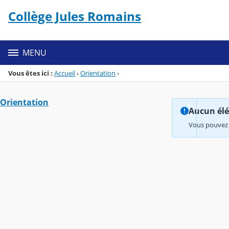
Panneau de gestion des cookies
Collège Jules Romains
Menu de la rubrique
Contenu
MENU
Vous êtes ici :
Accueil
›
Orientation
›
Orientation
Aucun élém
Vous pouvez 