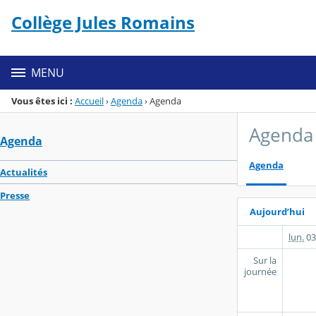
Panneau de gestion des cookies
Collège Jules Romains
Menu de la rubrique
Contenu
MENU
Vous êtes ici :
Accueil
›
Agenda
›
Agenda
Agenda
Agenda
Agenda
Actualités
Presse
Aujourd’hui
lun.
03
Sur la
journée