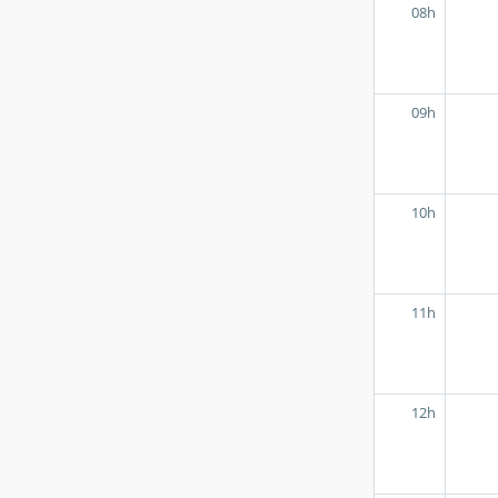
08h
09h
10h
11h
12h