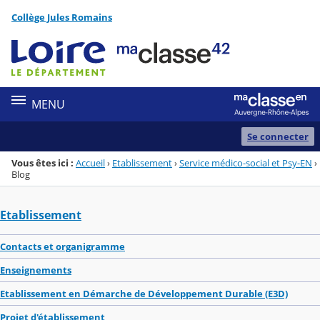
Panneau de gestion des cookies
Collège Jules Romains
Menu de la rubrique
Contenu
MENU
Se connecter
Vous êtes ici :
Accueil
›
Etablissement
›
Service médico-social et Psy-EN
›
Blog
Etablissement
Contacts et organigramme
Enseignements
Etablissement en Démarche de Développement Durable (E3D)
Projet d'établissement