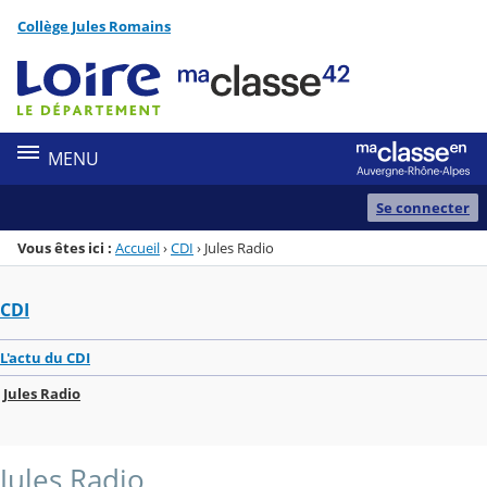
Panneau de gestion des cookies
Collège Jules Romains
Menu de la rubrique
Contenu
MENU
Se connecter
Vous êtes ici :
Accueil
›
CDI
›
Jules Radio
CDI
L'actu du CDI
Jules Radio
Jules Radio