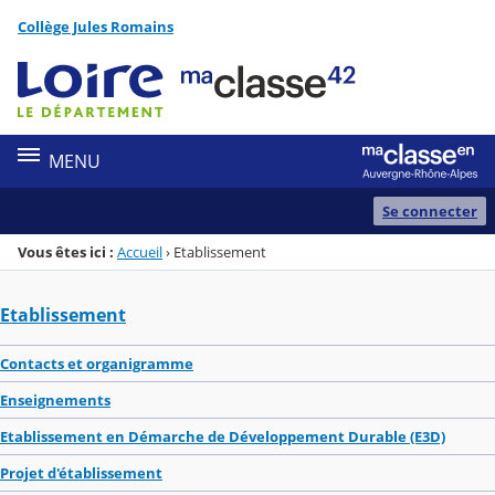
Panneau de gestion des cookies
Collège Jules Romains
Menu de la rubrique
Contenu
MENU
Se connecter
Vous êtes ici :
Accueil
›
Etablissement
Etablissement
Contacts et organigramme
Enseignements
Etablissement en Démarche de Développement Durable (E3D)
Projet d'établissement