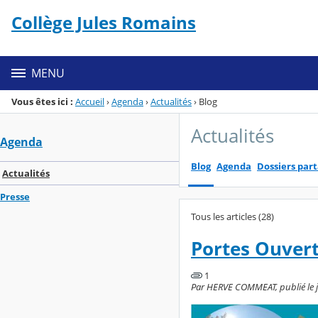
Panneau de gestion des cookies
Collège Jules Romains
Menu de la rubrique
Contenu
MENU
Vous êtes ici :
Accueil
›
Agenda
›
Actualités
›
Blog
Actualités
Agenda
Blog
Agenda
Dossiers par
Actualités
Presse
Tous les articles (28)
Portes Ouver
1
Par HERVE COMMEAT, publié le je