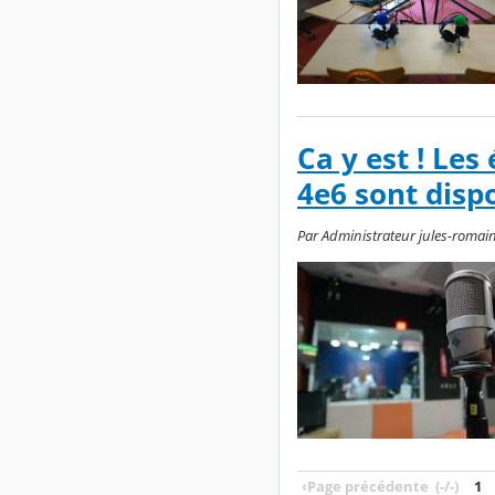
Ca y est ! Les
4e6 sont dispo
Par Administrateur jules-romains
‹
Page précédente
(-/-)
1