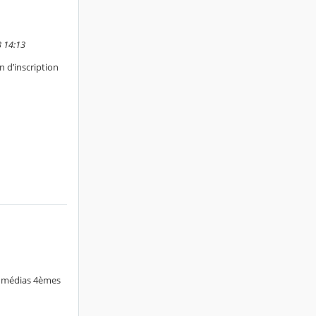
3 14:13
n d’inscription
es médias 4èmes