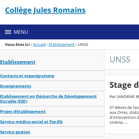
Collège Jules Romains
Menu de la rubrique
Contenu
MENU
Vous êtes ici :
Accueil
›
Etablissement
›
UNSS
UNSS
Etablissement
Contacts et organigramme
Stage d
Enseignements
Etablissement en Démarche de Développement
Par SANDRINE MER
Durable (E3D)
57 élèves de l'a
Projet d'établissement
aux Orres, stati
d'intervention d
Service médico-social et Psy-EN
cinéma ....
Service gestion