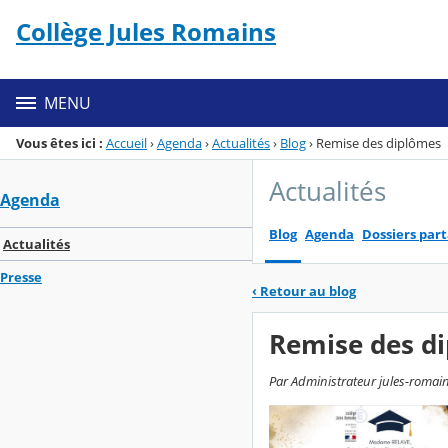
Panneau de gestion des cookies
Collège Jules Romains
Menu de la rubrique
Contenu
MENU
Vous êtes ici :
Accueil
›
Agenda
›
Actualités
›
Blog
›
Remise des diplômes
Actualités
Agenda
Blog
Agenda
Dossiers par
Actualités
Presse
‹
Retour au blog
Remise des d
Par Administrateur jules-romain