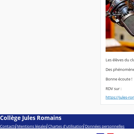
Les élèves du cl
Des phénomènes 
Bonne écoute !
RDV sur :
https://jules-ro
Collège Jules Romains
Contacts
Mentions légales
Chartes d'utilisation
Données personnelles