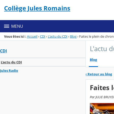
Panneau de gestion des cookies
Collège Jules Romains
Menu de la rubrique
Contenu
MENU
Vous êtes ici :
Accueil
›
CDI
›
L'actu du CDI
›
Blog
›
Faites le plein de chro
L'actu 
CDI
Blog
L'actu du CDI
Jules Radio
‹
Retour au blog
Faites 
Par JULIE BRUYERE