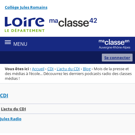
Panneau de gestion des cookies
Collège Jules Romains
Menu de la rubrique
Contenu
MENU
Se connecter
Vous êtes ici :
Accueil
›
CDI
›
L'actu du CDI
›
Blog
›
Mois de la presse et
des médias à l'école... Découvrez les derniers podcasts radio des classes
médias !
CDI
L'actu du CDI
Jules Radio